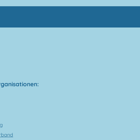
ganisationen:
ng
rband